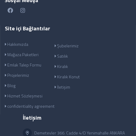
Sosyal Medya
Site içi Bağlantılar
Hakkımızda
Şubelerimiz
Mağaza Paketleri
Satılık
Emlak Talep Formu
Kiralık
Projelerimiz
Kiralık Konut
Blog
İletişim
Hizmet Sözleşmesi
confidentiality agreement
İletişim
Demetevler 366. Cadde 4/D Yenimahalle ANKARA