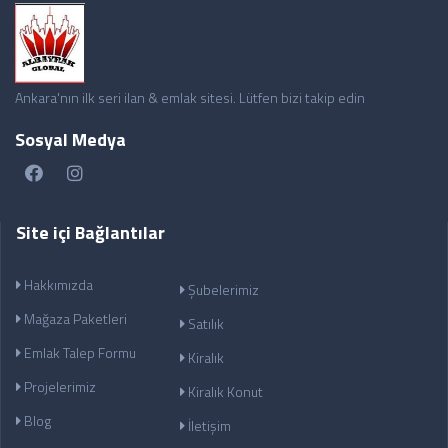
Ankara'nın ilk seri ilan & emlak sitesi. Lütfen bizi takip edin
Sosyal Medya
Site içi Bağlantılar
Hakkımızda
Şubelerimiz
Mağaza Paketleri
Satılık
Emlak Talep Formu
Kiralık
Projelerimiz
Kiralık Konut
Blog
İletişim