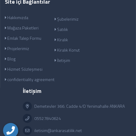
Site içi Bağlantılar
Hakkımızda
Şubelerimiz
Mağaza Paketleri
Satılık
Emlak Talep Formu
Kiralık
Projelerimiz
Kiralık Konut
Blog
İletişim
Hizmet Sözleşmesi
confidentiality agreement
İletişim
Demetevler 366. Cadde 4/D Yenimahalle ANKARA
05527840624
iletisim@ankarasatilik.net