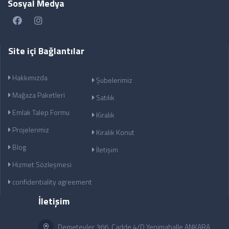
Sosyal Medya
Site içi Bağlantılar
Hakkımızda
Şubelerimiz
Mağaza Paketleri
Satılık
Emlak Talep Formu
Kiralık
Projelerimiz
Kiralık Konut
Blog
İletişim
Hizmet Sözleşmesi
confidentiality agreement
İletişim
Demetevler 366. Cadde 4/D Yenimahalle ANKARA